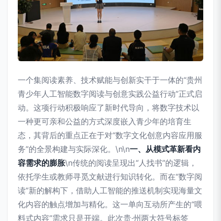
一个集阅读素养、技术赋能与创新实干于一体的“贵州
青少年人工智能数字阅读与创意实践公益行动”正式启
动。这项行动积极响应了新时代导向，将数字技术以
一种更可亲和公益的方式深度嵌入青少年的培育生
态，其背后的重点正在于对“数字文化创意内容应用服
务”的全景构建与实际深化。\n\n
一、从模式革新看内
容需求的膨胀
\n传统的阅读呈现出“人找书”的逻辑，
依托学生或教师寻觅文献进行知识转化。而在“数字阅
读”新的解构下，借助人工智能的推送机制实现海量文
化内容的触点增加与精化。这一单向互动所产生的“喂
料式内容”需求只是开端。此次贵·州两大符号标签