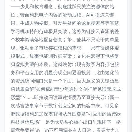
——少儿和教育理念，彻底跳跃只关注资源体的站
位，转而构想电子内容的流动后续。AI可提炼关键
词、生成人物梗概、引发生疑问的论题搜索等等智慧
学习机加持的范畴极具突破，这将为链接云资源的整
个校本阅读落地配备创意引擎，使其不只流于简单呈
现。驱动更多市场存在模糊的需求——只有富媒体虚
拟形式，故事也能调数据渲染；文化在宏观下也将复
归虚拟共藏的本质。这就映射出现有数字内容打包服
务和平台应用的明显变现空间逐漫投射：此由繁化简
的资源访问端口只是一个平面。巨大意义的关键凸显
跨越表象解“如何赋能青少年通过文创把所见读获取成
形型”？……即拉动阅读重述深度乃至直接去导出新一
次感官故事章节于数字创应空间的拓容中来。可见多
源数据结构愈加深湛智陪从外围奠基“可应用的活跨跃
科技灵信息场”，是为大势头心核心出口呈现即下一格
局竞争要岸,\n \n不可阙漏亦有人日常，贵策大力加