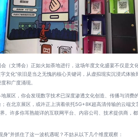
会（文博会）正如火如荼地进行，这场年度文化盛宴不仅是文化
，“数字文化”依旧是当之无愧的核心关键词，从虚拟现实沉浸式体
密度和广度涌现。
各地展区，你会发现数字技术已深度渗透文化创造、传播与消费
；在北京展区，或许正上演着依托5G+8K超高清传输的云端文艺
世界。许多你耳熟能详的互联网平台、内容公司、技术提供商，
现身”并抓住了这一波机遇呢？不妨从以下几个维度观察：