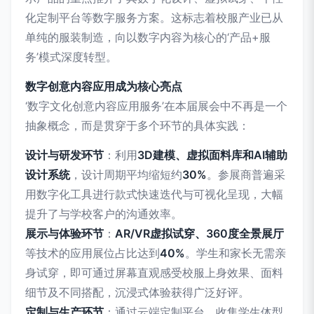
化定制平台等数字服务方案。这标志着校服产业已从
单纯的服装制造，向以数字内容为核心的‘产品+服
务’模式深度转型。
数字创意内容应用成为核心亮点
‘数字文化创意内容应用服务’在本届展会中不再是一个
抽象概念，而是贯穿于多个环节的具体实践：
设计与研发环节
：利用
3D建模、虚拟面料库和AI辅助
设计系统
，设计周期平均缩短约
30%
。参展商普遍采
用数字化工具进行款式快速迭代与可视化呈现，大幅
提升了与学校客户的沟通效率。
展示与体验环节
：
AR/VR虚拟试穿、360度全景展厅
等技术的应用展位占比达到
40%
。学生和家长无需亲
身试穿，即可通过屏幕直观感受校服上身效果、面料
细节及不同搭配，沉浸式体验获得广泛好评。
定制与生产环节
：通过云端定制平台，收集学生体型